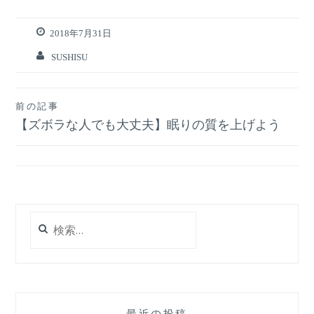
2018年7月31日
SUSHISU
投
前の記事
【ズボラな人でも大丈夫】眠りの質を上げよう
稿
ナ
ビ
ゲ
検
ー
索:
シ
ョ
ン
最近の投稿