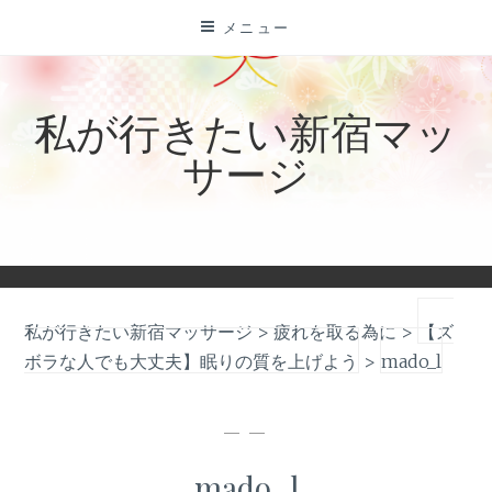
コ
メニュー
ン
テ
ン
私が行きたい新宿マッ
ツ
サージ
に
ス
キ
ッ
プ
私が行きたい新宿マッサージ
>
疲れを取る為に
>
【ズ
ボラな人でも大丈夫】眠りの質を上げよう
>
mado_l
— —
mado_l