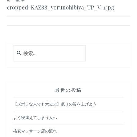
投
cropped-KAZ88_yorunohibiya_TP_V-1.jpg
稿
ナ
ビ
ゲ
検
ー
索:
シ
ョ
ン
最近の投稿
【ズボラな人でも大丈夫】眠りの質を上げよう
よく寝違えてしまう人へ
格安マッサージ店の流れ