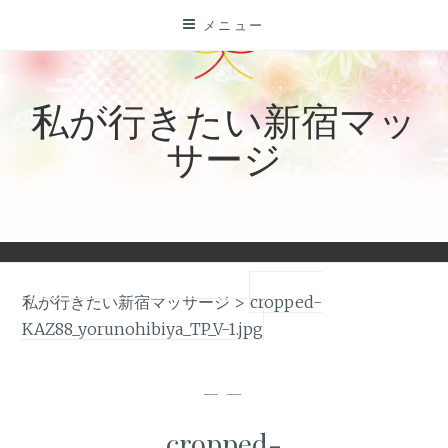
コ
メニュー
ン
テ
ン
私が行きたい新宿マッ
ツ
サージ
に
ス
キ
ッ
プ
私が行きたい新宿マッサージ
>
cropped-
KAZ88_yorunohibiya_TP_V-1.jpg
— —
cropped-